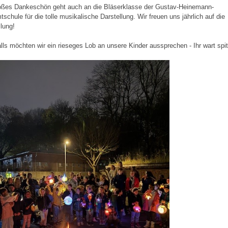
oßes Dankeschön geht auch an die Bläserklasse der Gustav-Heinemann-
schule für die tolle musikalische Darstellung. Wir freuen uns jährlich auf die
llung!
lls möchten wir ein rieseges Lob an unsere Kinder aussprechen - Ihr wart spi