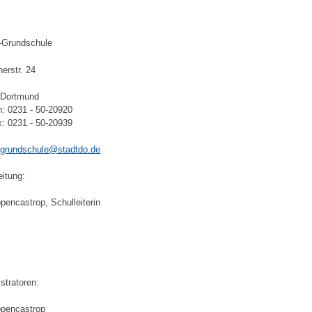
-Grundschule
erstr. 24
 Dortmund
n: 0231 - 50-20920
x: 0231 - 50-20939
-grundschule@stadtdo.de
eitung:
pencastrop, Schulleiterin
stratoren:
ppencastrop