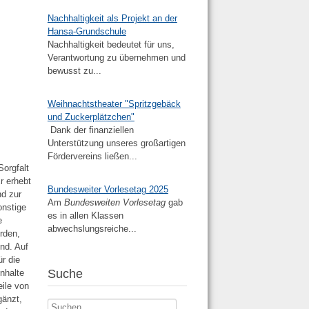
Nachhaltigkeit als Projekt an der
Hansa-Grundschule
Nachhaltigkeit bedeutet für uns,
Verantwortung zu übernehmen und
bewusst zu...
Weihnachtstheater "Spritzgebäck
und Zuckerplätzchen"
Dank der finanziellen
Unterstützung unseres großartigen
Fördervereins ließen...
Sorgfalt
Er erhebt
Bundesweiter Vorlesetag 2025
nd zur
Am
Bundesweiten Vorlesetag
gab
onstige
es in allen Klassen
e
abwechslungsreiche...
erden,
ind. Auf
ür die
Suche
Inhalte
eile von
gänzt,
Suchen