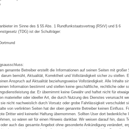
e
anbieter im Sinne des § 55 Abs. 1 Rundfunkstaatsvertrag (RStV) und § 6
enstgesetz (TDG) ist der Schulträger:
 Dortmund
gsausschluss:
en genannte Betreiber erstellt die Informationen auf seinen Seiten mit großer 
t darum bemüht, Aktualität, Korrektheit und Vollständigkeit sicher zu stellen. 
einen Anspruch auf Aktualität beziehungsweise Vollständigkeit. Alle Inhalte si
einen Information bestimmt und stellen keine geschäftliche, rechtliche oder s
ngsdienstleistung dar. Er übernimmt keine Gewähr und haftet nicht für etwaig
n materieller oder ideeller Art, die durch Nutzung des Dienstes verursacht w
 sie nicht nachweislich durch Vorsatz oder grobe Fahrlässigkeit verschuldet s
halte von verlinkten Seiten hat der oben genannte Betreiber keinen Einfluss. F
te Dritter wird keinerlei Haftung übernommen. Sollten User dort bedenkliche 
hmen, so wären wir für einen Hinweis dankbar. Wir weisen darauf hin, dass T
 oder auch das gesamte Angebot ohne gesonderte Ankündigung verändert, er