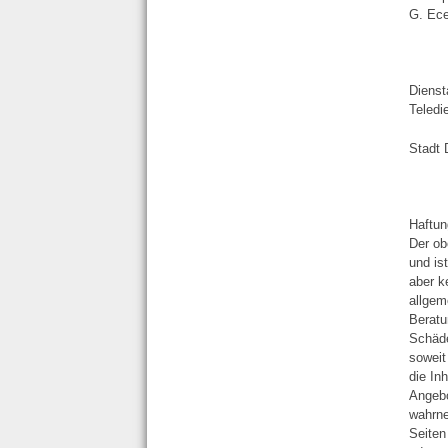
G. Ec
Dienst
Teledi
Stadt
Haftun
Der ob
und is
aber k
allgem
Beratu
Schäde
soweit
die In
Angebo
wahrne
Seiten