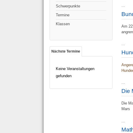
...
Schwerpunkte
Bun
Termine
Klassen
Am 22.
angre
...
Hund
Nächste Termine
Anger
Keine Veranstaltungen
Hunder
gefunden
...
Die 
Die Ma
Mars
...
Math