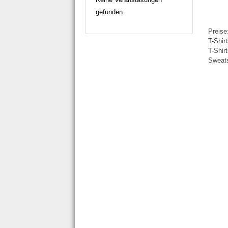
gefunden
Preise
T-Shir
T-Shir
Sweats