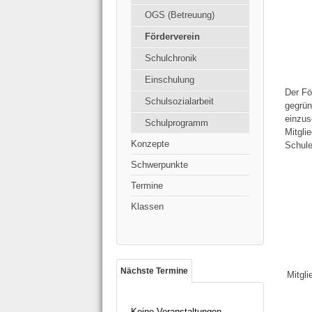
OGS (Betreuung)
Förderverein
Schulchronik
Einschulung
Der Fö
Schulsozialarbeit
gegrün
einzus
Schulprogramm
Mitgli
Konzepte
Schule
Schwerpunkte
Termine
Klassen
Nächste Termine
Mitgli
Keine Veranstaltungen