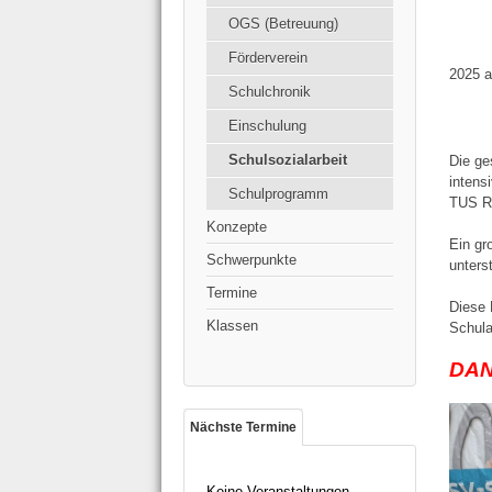
OGS (Betreuung)
Förderverein
2025 a
Schulchronik
Einschulung
Schulsozialarbeit
Die ge
intens
Schulprogramm
TUS Ra
Konzepte
Ein gr
Schwerpunkte
unters
Termine
Diese 
Klassen
Schula
DAN
Nächste Termine
Keine Veranstaltungen