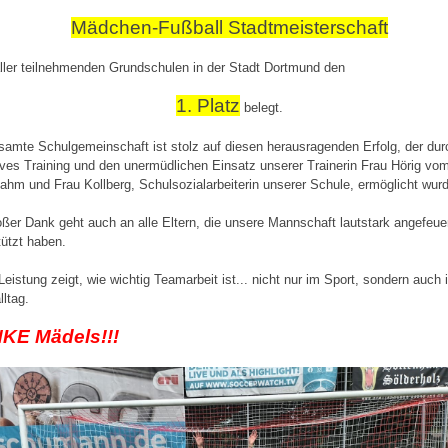
Mädchen-Fußball Stadtmeisterschaft
ller teilnehmenden Grundschulen in der Stadt Dortmund den
1. Platz
belegt.
samte Schulgemeinschaft ist stolz auf diesen herausragenden Erfolg, der dur
ives Training und den unermüdlichen Einsatz unserer Trainerin Frau Hörig vo
hm und Frau Kollberg, Schulsozialarbeiterin unserer Schule, ermöglicht wur
oßer Dank geht auch an alle Eltern, die unsere Mannschaft lautstark angefeue
tützt haben.
Leistung zeigt, wie wichtig Teamarbeit ist... nicht nur im Sport, sondern auch 
lltag.
KE Mädels!!!